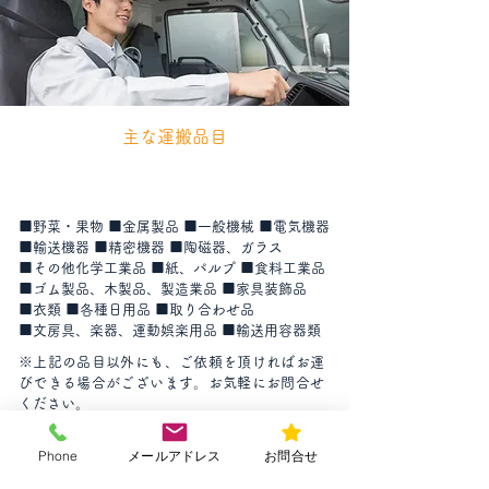
主な運搬品目
■野菜・果物 ■金属製品 ■一般機械 ■電気機器
■輸送機器 ■精密機器 ■陶磁器、ガラス
■その他化学工業品 ■紙、パルプ ■食料工業品
■ゴム製品、木製品、製造業品 ■家具装飾品
■衣類 ■各種日用品 ■取り合わせ品
■文房具、楽器、運動娯楽用品 ■輸送用容器類
※上記の品目以外にも、ご依頼を頂ければお運
びできる場合がございます。お気軽にお問合せ
ください。
配送エリアのご案内
Phone
メールアドレス
お問合せ