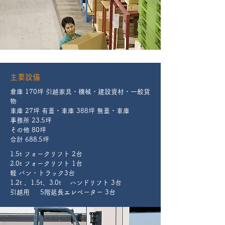
​主要設備
倉庫 170坪 引越家具・機械・建設資材・一般貨
物
車庫 27坪 有蓋・車庫 388坪 無蓋・車庫
事務所 23.5坪
その他 80坪
合計 688.5坪
1.5t フォークリフト 2台
2.0t フォークリフト 1台
軽 バン・トラック3台
1.2t 、1.5t、3.0t ハンドリフト 3台
引越用 5階延長エレベーター 3台