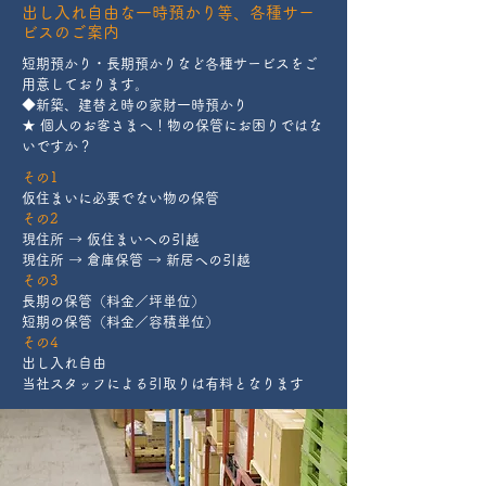
出し入れ自由な一時預かり等、各種サー
ビスのご案内
短期預かり・長期預かりなど各種サービスをご
用意しております。
◆新築、建替え時の家財一時預かり
★ 個人のお客さまへ！物の保管にお困りではな
いですか？
その1
仮住まいに必要でない物の保管
その2
現住所 → 仮住まいへの引越
現住所 → 倉庫保管 → 新居への引越
その3
長期の保管（料金／坪単位）
短期の保管（料金／容積単位）
その4
出し入れ自由
当社スタッフによる引取りは有料となります